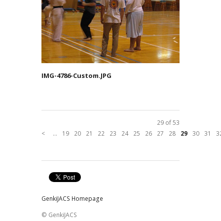
IMG-4786-Custom.JPG
29 of 53
<
...
19
20
21
22
23
24
25
26
27
28
29
30
31
3
GenkiJACS Homepage
© GenkiJACS