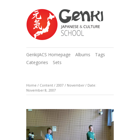
GenkiJACS Homepage
Albums
Tags
Categories
Sets
Home
/
Content
/
2007
/
November
/
Date:
November 8, 2007