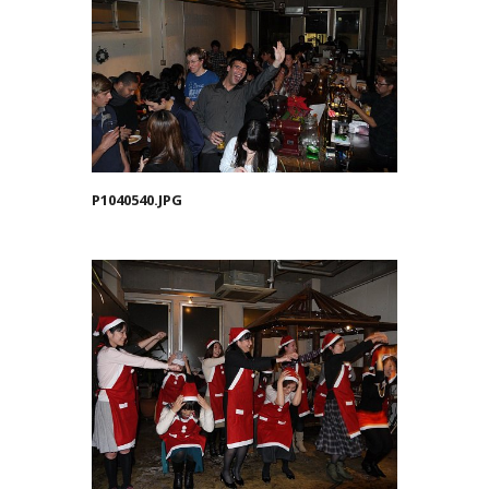
P1040540.JPG