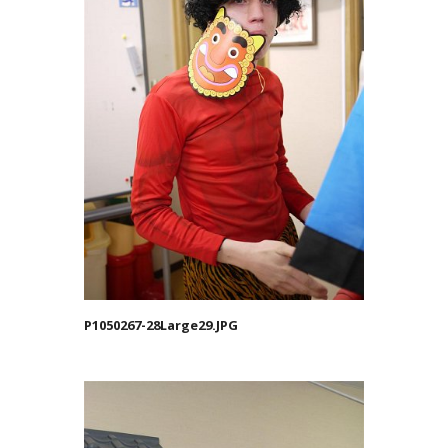
P1050267-28Large29.JPG