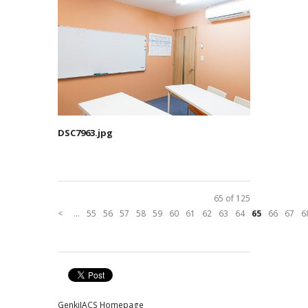
DSC7963.jpg
65 of 125
<
...
55
56
57
58
59
60
61
62
63
64
65
66
67
6
GenkiJACS Homepage