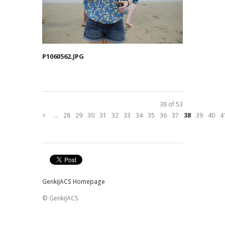
P1060562.JPG
38 of 53
<
...
28
29
30
31
32
33
34
35
36
37
38
39
40
4
GenkiJACS Homepage
© GenkiJACS