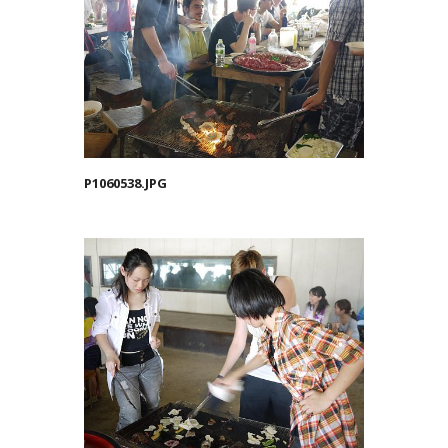
P1060538.JPG