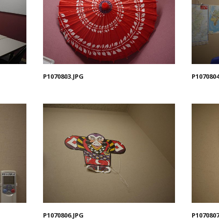
P1070803.JPG
P1070804
P1070806.JPG
P1070807