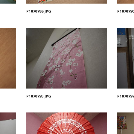
P1070788.JPG
P1070790
P1070795.JPG
P1070797