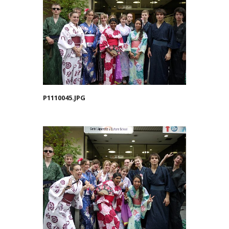
P1110045.JPG