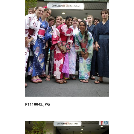
P1110043.JPG