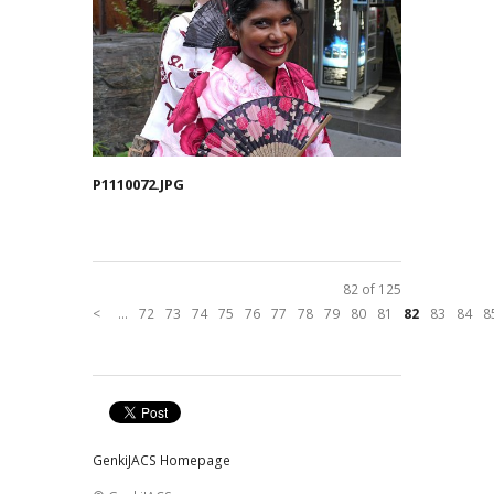
P1110072.JPG
82 of 125
<
...
72
73
74
75
76
77
78
79
80
81
82
83
84
8
GenkiJACS Homepage