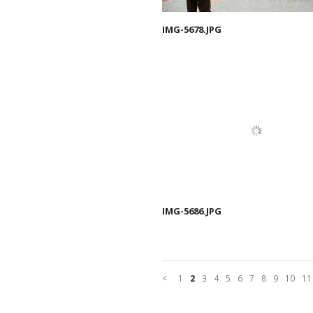
IMG-5678.JPG
IMG-5686.JPG
<
1
2
3
4
5
6
7
8
9
10
11