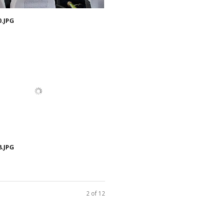
0.JPG
8.JPG
2 of 12