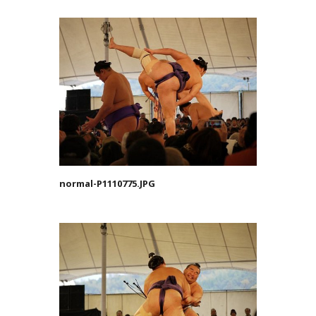
normal-P1110775.JPG