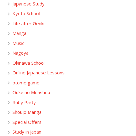
Japanese Study
Kyoto School
Life after Genki
Manga
Music
Nagoya
Okinawa School
Online Japanese Lessons
otome game
Ouke no Monshou
Ruby Party
Shoujo Manga
Special Offers
Study in Japan