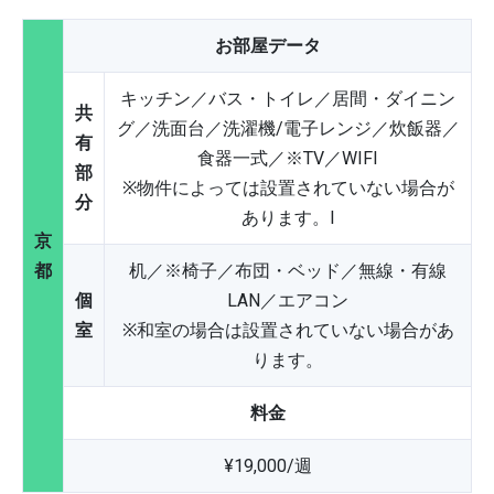
お部屋データ
キッチン／バス・トイレ／居間・ダイニン
共
グ／洗面台／洗濯機/電子レンジ／炊飯器／
有
食器一式／※TV／WIFI
部
※物件によっては設置されていない場合が
分
あります。I
京
都
机／※椅子／布団・ベッド／無線・有線
個
LAN／エアコン
室
※和室の場合は設置されていない場合があ
ります。
料金
¥19,000/週