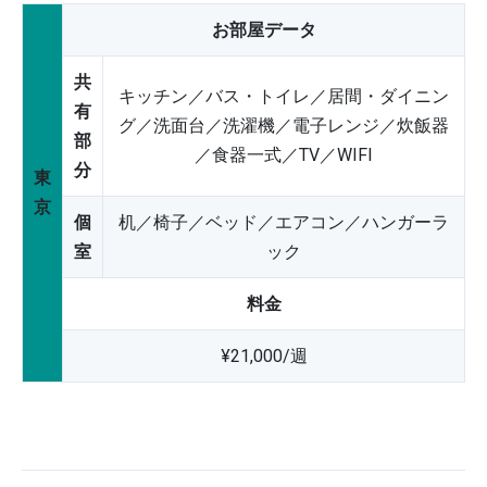
お部屋データ
共
キッチン／バス・トイレ／居間・ダイニン
有
グ／洗面台／洗濯機／電子レンジ／炊飯器
部
／食器一式／TV／WIFI
分
東
京
個
机／椅子／ベッド／エアコン／ハンガーラ
室
ック
料金
¥21,000/週