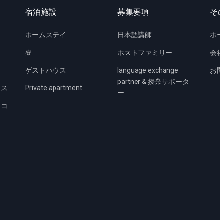
宿泊施設
募集要項
そ
ホームステイ
日本語講師
ホ
寮
ホストファミリー
会
ゲストハウス
language exchange
お
partner & 授業サポータ
ース
Private apartment
ー
ィコ